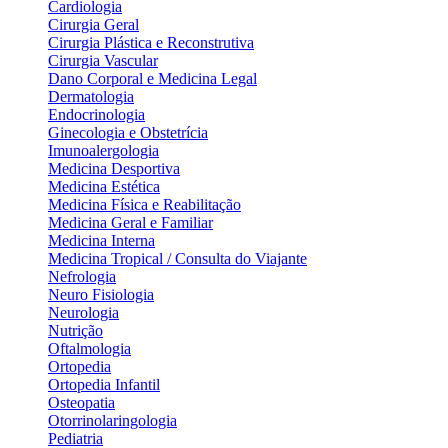
Cardiologia
Cirurgia Geral
Cirurgia Plástica e Reconstrutiva
Cirurgia Vascular
Dano Corporal e Medicina Legal
Dermatologia
Endocrinologia
Ginecologia e Obstetrícia
Imunoalergologia
Medicina Desportiva
Medicina Estética
Medicina Física e Reabilitação
Medicina Geral e Familiar
Medicina Interna
Medicina Tropical / Consulta do Viajante
Nefrologia
Neuro Fisiologia
Neurologia
Nutrição
Oftalmologia
Ortopedia
Ortopedia Infantil
Osteopatia
Otorrinolaringologia
Pediatria