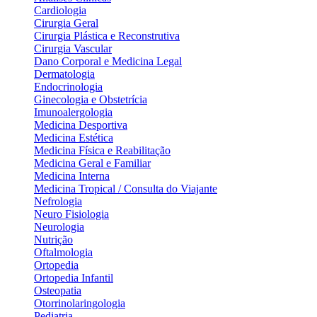
Cirurgia Vascular
Dano Corporal e Medicina Legal
Dermatologia
Endocrinologia
Ginecologia e Obstetrícia
Imunoalergologia
Medicina Desportiva
Medicina Estética
Medicina Física e Reabilitação
Medicina Geral e Familiar
Medicina Interna
Medicina Tropical / Consulta do Viajante
Nefrologia
Neuro Fisiologia
Neurologia
Nutrição
Oftalmologia
Ortopedia
Ortopedia Infantil
Osteopatia
Otorrinolaringologia
Pediatria
Pneumologia
Podologia
Psicologia