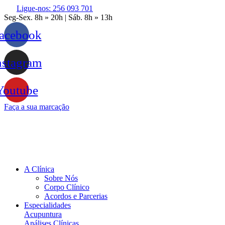
Ligue-nos: 256 093 701
Seg-Sex. 8h » 20h | Sáb. 8h » 13h
acebook
nstagram
Youtube
Faça a sua marcação
A Clínica
Sobre Nós
Corpo Clínico
Acordos e Parcerias
Especialidades
Acupuntura
Análises Clínicas
Cardiologia
Cirurgia Geral
Cirurgia Plástica e Reconstrutiva